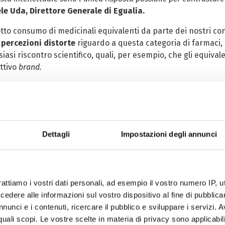
le Uda, Direttore Generale di Egualia.
tto consumo di medicinali equivalenti da parte dei nostri co
e percezioni distorte
riguardo a questa categoria di farmaci,
siasi riscontro scientifico, quali, per esempio, che gli equiva
ettivo
brand.
te la convinzione che gli equivalenti siano esclusivamente un’
o portata avanti da Cittadinanzattiva, continuiamo a mettere a
, al pari di un farmaco di marca. Per spazzare via ulteriori dubbi
diamoci anche come questi seguano un processo di produzione ide
Dettagli
Impostazioni degli annunci
abbricazione (GMP) e i controlli di qualità sono i medesimi
”, a
tiva
.
 di presenza sul mercato italiano, i medicinali
unbranded
sono
, c’è da sottolineare come nell’uso comune parole quali “
farmac
rattiamo i vostri dati personali, ad esempio il vostro numero IP, 
no spesso utilizzate con scarsa consapevolezza e cognizione di
dere alle informazioni sul vostro dispositivo al fine di pubblica
otica condotta da
Elma Research
nell’ambito di un’indagine
nunci e i contenuti, ricercare il pubblico e sviluppare i servizi. A
erale e farmacisti, che ha evidenziato ambiguità semantiche de
r quali scopi. Le vostre scelte in materia di privacy sono applicabi