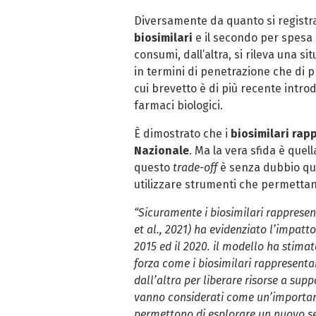
Diversamente da quanto si registra
biosimilari
e il secondo per spesa 
consumi, dall’altra, si rileva una 
in termini di penetrazione che di 
cui brevetto è di più recente intro
farmaci biologici.
È dimostrato che i
biosimilari rap
Nazionale
. Ma la vera sfida è quell
questo
trade-off
è senza dubbio que
utilizzare strumenti che permettano
“Sicuramente i biosimilari rapprese
et al., 2021) ha evidenziato l’impatt
2015 ed il 2020. il modello ha stimat
forza come i biosimilari rappresent
dall’altra per liberare risorse a sup
vanno considerati come un’importante
permettono di esplorare un nuovo s