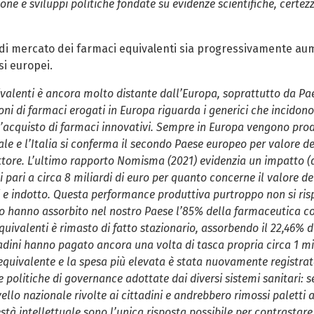
ione e sviluppi politiche fondate su evidenze scientifiche, certez
di mercato dei farmaci equivalenti sia progressivamente aument
si europei.
quivalenti è ancora molto distante dall’Europa, soprattutto da Pa
oni di farmaci erogati in Europa riguarda i generici che incidono
l’acquisto di farmaci innovativi. Sempre in Europa vengono prodo
ale e l’Italia si conferma il secondo Paese europeo per valore de
ttore. L’ultimo rapporto Nomisma (2021) evidenzia un impatto (d
 pari a circa 8 miliardi di euro per quanto concerne il valore d
tti e indotto. Questa performance produttiva purtroppo non si ris
to hanno assorbito nel nostro Paese l’85% della farmaceutica 
quivalenti è rimasto di fatto stazionario, assorbendo il 22,46% 
ttadini hanno pagato ancora una volta di tasca propria circa 1 mil
o-equivalente e la spesa più elevata è stata nuovamente registrat
politiche di governance adottate dai diversi sistemi sanitari: s
llo nazionale rivolte ai cittadini e andrebbero rimossi paletti 
stà intellettuale sono l’unica risposta possibile per contrastar