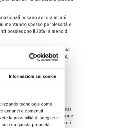
nnazionali pesano ancora alcuni
 alimentando spesso perplessità e
lenti possiedono il 20% in meno di
opportunità di risparmio e, come da
l centro le garanzie di sicurezza,
 e sottolineare l’alto profilo
ntico a quello dei farmaci di
Informazioni sui cookie
fferma
Carla Mariotti
,
Senior
 ormai entrati nell’esperienza
i equivalenti
”, “
brevetto
”,
utilizzando tecnologie come i
 causa. Al riguardo, interessanti i
re annunci e contenuti
 quali-quantitativa su un campione
vete la possibilità di scegliere
l lessico utilizzato per definire i
li solo su questa proprietà