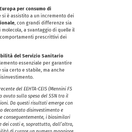
n Europa per consumo di
 si è assistito a un incremento dei
ionale
, con grandi differenze sia
 molecola, a svantaggio di quelle il
i comportamenti prescrittivi dei
ilità del Servizio Sanitario
’elemento essenziale per garantire
 sia certo e stabile, ma anche
disinvestimento.
recente del EEHTA-CEIS (Mennini FS
no avuto sulla spesa del SSN tra il
ioni. Da questi risultati emerge con
to decantato disinvestimento e
a e conseguentemente, i biosimilari
i costi e, soprattutto, dall’altra,
lità di curare un numero maggiore