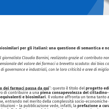
 biosimilari per gli italiani: una questione di semantica e n
l giornalista Claudio Barnini, realizzato grazie al contributo n
sionale del valore dei farmaci a brevetto scaduto: dai bias cogn
 di governance e industriali, con le loro criticità e aree di migl
uro dei farmaci passa da qui
”: questo il titolo del
progetto edi
ivo di contribuire a una
piena consapevolezza del cittadino-
equivalenti e biosimilari
. Il volume affronta un tema tanto
ne, entrando nel merito della complessità socio-economiche 
stituzioni – la pubblicazione vede, infatti, la
prefazione a cur