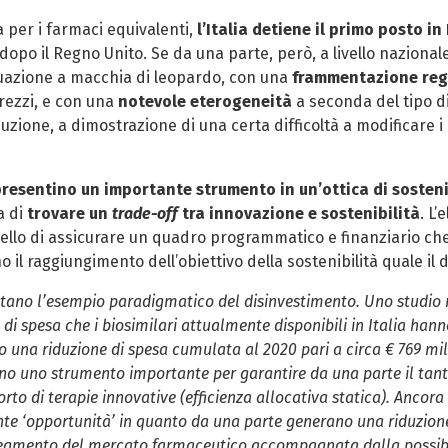
 per i farmaci equivalenti,
l’Italia detiene il primo posto i
dopo il Regno Unito. Se da una parte, però, a livello nazionale
situazione a macchia di leopardo, con una
frammentazione reg
prezzi, e con una
notevole eterogeneità
a seconda del tipo di
duzione, a dimostrazione di una certa difficoltà a modificare 
presentino un importante strumento in un’ottica di sostenib
a di
trovare un
trade-off
tra innovazione e sostenibilità
. L
llo di assicurare un quadro programmatico e finanziario che
 il raggiungimento dell’obiettivo della sostenibilità quale il 
ntano l’esempio paradigmatico del disinvestimento. Uno studio 
o di spesa che i biosimilari attualmente disponibili in Italia han
o una riduzione di spesa cumulata al 2020 pari a circa € 769 mil
ano uno strumento importante per garantire da una parte il tan
porto di terapie innovative (efficienza allocativa statica). Ancor
 ‘opportunità’ in quanto da una parte generano una riduzione de
egmento del mercato farmaceutico accompagnata dalla possibi