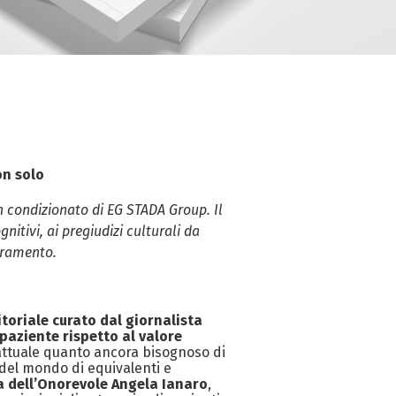
on solo
on condizionato di EG STADA Group. Il
itivi, ai pregiudizi culturali da
ioramento.
toriale curato dal giornalista
paziente rispetto al valore
 attuale quanto ancora bisognoso di
del mondo di equivalenti e
a dell’Onorevole Angela Ianaro
,