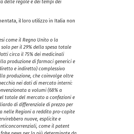
za delle regole e dei tempi dei
ata, il loro utilizzo in Italia non
esi come il Regno Unito o la
 solo per il 29% della spesa totale
tti circa il 75% dei medicinali
lla produzione di farmaci generici e
iretto e indiretto) complessivo
ella produzione, che coinvolge oltre
pecchia nei dati di mercato interni:
convenzionata a volumi (68% a
del totale del mercato a confezioni e
iardo di differenziale di prezzo per
a nelle Regioni a reddito pro-capite
ervirebbero nuove, esplicite e
anticoncorrenziali, come il patent
e fake news per lo più determinate da