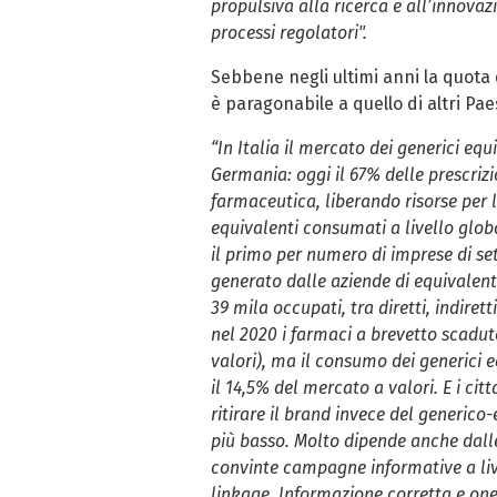
propulsiva alla ricerca e all’innovaz
processi regolatori".
Sebbene negli ultimi anni la quota 
è paragonabile a quello di altri Pae
“In Italia il mercato dei generici e
Germania: oggi il 67% delle prescrizi
farmaceutica, liberando risorse per 
equivalenti consumati a livello glob
il primo per numero di imprese di se
generato dalle aziende di equivalenti
39 mila occupati, tra diretti, indire
nel 2020 i farmaci a brevetto scadu
valori), ma il consumo dei generici e
il 14,5% del mercato a valori. E i ci
ritirare il brand invece del generic
più basso. Molto dipende anche dalle 
convinte campagne informative a live
linkage. Informazione corretta e one