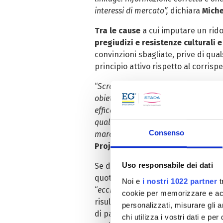
interessi di mercato”,
dichiara
Miche
Tra le cause
a cui imputare un rido
pregiudizi e resistenze culturali 
convinzioni sbagliate, prive di qual
principio attivo rispetto al corrisp
“
Scrolliamoci di dosso definitivamen
obiettivo della campagna #IoEquivalg
efficacia e qualità che invece offrono
qualitativo degli equivalenti, ricor
Consenso
marca, dato che le Norme di Buona F
Project Manager di Cittadinanzat
Uso responsabile dei dati
Se da una parte, dopo oltre 25 anni
quotidiana dei cittadini, dall’altra
Noi e
i nostri 1022 partner
t
“
eccipienti
”, e “
principio attivo
”, sia
cookie per memorizzare e acce
risultati emersi da un’
analisi semi
personalizzati, misurare gli an
di pazienti, Medici di Medicina Gen
chi utilizza i vostri dati e pe