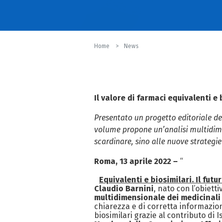
Home
News
Il valore di farmaci equivalenti e
Presentato un progetto editoriale de
volume propone un’analisi multidimen
scardinare, sino alle nuove strategie
Roma, 13 aprile 2022 –
“
Equivalenti e biosimilari. Il fut
Claudio Barnini
, nato con l’obiett
multidimensionale dei medicinali 
chiarezza e di corretta informazio
biosimilari grazie al contributo di I