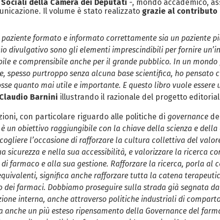
Sociali della Camera dei Deputati
-, mondo accademico, asso
nicazione. Il volume è stato realizzato
grazie al contributo
paziente formato e informato correttamente sia un paziente più 
ggio divulgativo sono gli elementi imprescindibili
per fornire un’
uibile e comprensibile anche per il grande pubblico. In un mondo
te, spesso purtroppo senza alcuna base scientifica, ho pensato c
sse quanto mai utile e importante. E questo libro vuole essere u
Claudio Barnini
illustrando il razionale del progetto editorial
ioni, con particolare riguardo alle politiche di
governance
del
 è un obiettivo raggiungibile con la chiave della scienza e dell
 cogliere l’occasione di rafforzare la cultura collettiva del val
ua sicurezza e nella sua accessibilità, e valorizzare la ricerca 
 di farmaco e alla sua gestione. Rafforzare la ricerca, porla al c
quivalenti, significa anche rafforzare tutta la catena terapeuti
uso dei farmaci. Dobbiamo proseguire sulla strada già segnata d
uzione interna, anche attraverso politiche industriali di compart
ma anche un più esteso ripensamento della Governance del farm