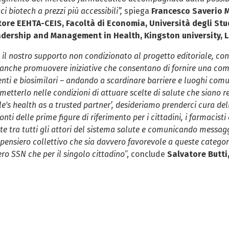
i biotech a prezzi più accessibili”,
spiega
Francesco Saverio 
ore EEHTA-CEIS, Facoltà di Economia, Università degli Stud
eadership and Management in Health, Kingston university, 
il nostro supporto non condizionato al progetto editoriale, conv
a anche promuovere iniziative che consentano di fornire una com
enti e biosimilari – andando a scardinare barriere e luoghi comun
etterlo nelle condizioni di attuare scelte di salute che siano
le's health as a trusted partner’, desideriamo prenderci cura de
onti delle prime figure di riferimento per i cittadini, i farmacisti 
ete tra tutti gli attori del sistema salute e comunicando messaggi
pensiero collettivo che sia davvero favorevole a queste categor
ro SSN che per il singolo cittadino
”, conclude
Salvatore Butt