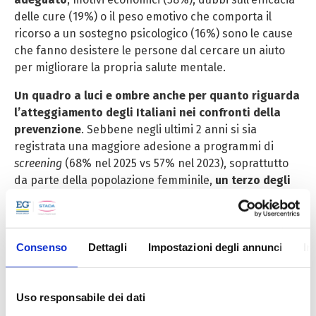
delle cure (19%) o il peso emotivo che comporta il
ricorso a un sostegno psicologico (16%) sono le cause
che fanno desistere le persone dal cercare un aiuto
per migliorare la propria salute mentale.
Un quadro a luci e ombre anche per quanto riguarda
l’atteggiamento degli Italiani nei confronti della
prevenzione
. Sebbene negli ultimi 2 anni si sia
registrata una maggiore adesione a programmi di
screening
(68% nel 2025 vs 57% nel 2023), soprattutto
da parte della popolazione femminile,
un terzo degli
intervistati
(32%)
non effettua alcun
controllo
medico
, a causa di costi troppo elevati (28%), di
mancanza di informazione su quali
check up
fare (24%)
Consenso
Dettagli
Impostazioni degli annunci
In
e per difficoltà di accesso (20%).
Uso responsabile dei dati
Ma come valutano gli Italiani l’assistenza sanitaria