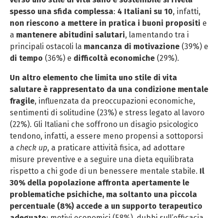
spesso una sfida complessa
:
4 Italiani su 10
, infatti,
non riescono a mettere in pratica i buoni propositi
e
a
mantenere abitudini salutari
, lamentando tra i
principali ostacoli la
mancanza di motivazione
(39%) e
di tempo
(36%) e
difficoltà economiche
(29%).
Un altro elemento che limita uno stile di vita
salutare è rappresentato da una condizione mentale
fragile
, influenzata da preoccupazioni economiche,
sentimenti di solitudine (23%) e stress legato al lavoro
(22%). Gli Italiani che soffrono un disagio psicologico
tendono, infatti, a essere meno propensi a sottoporsi
a
check up
, a praticare attività fisica, ad adottare
misure preventive e a seguire una dieta equilibrata
rispetto a chi gode di un benessere mentale stabile.
Il
30% della popolazione affronta apertamente le
problematiche psichiche, ma soltanto una piccola
percentuale (8%) accede a un supporto terapeutico
adeguato
; motivi economici (58%), dubbi sull’efficacia