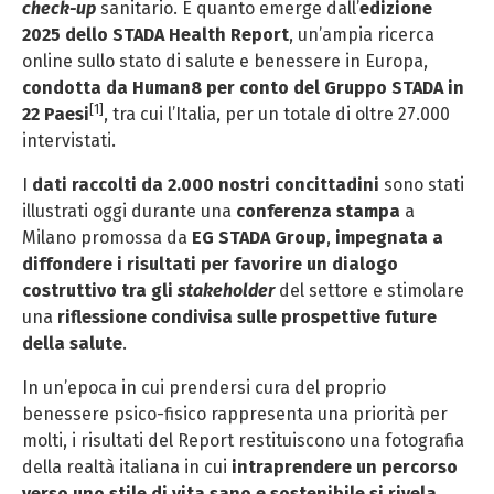
check-up
sanitario. È quanto emerge dall’
edizione
2025 dello STADA Health Report
, un’ampia ricerca
online sullo stato di salute e benessere in Europa,
condotta da Human8 per conto del Gruppo STADA in
[1]
22 Paesi
, tra cui l’Italia, per un totale di oltre 27.000
intervistati.
I
dati raccolti da 2.000 nostri concittadini
sono stati
illustrati oggi durante una
conferenza stampa
a
Milano promossa da
EG STADA Group
,
impegnata a
diffondere i risultati per favorire un dialogo
costruttivo tra gli
stakeholder
del settore e stimolare
una
riflessione condivisa sulle prospettive future
della salute
.
In un’epoca in cui prendersi cura del proprio
benessere psico-fisico rappresenta una priorità per
molti, i risultati del Report restituiscono una fotografia
della realtà italiana in cui
intraprendere un percorso
verso uno stile di vita sano e sostenibile si rivela