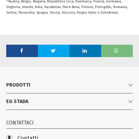
[1]
Austria, Belgio, Bulgaria, Repubblica Ceca, Danimarca, Francia, Germania,
Ungheria, Irlanda, Italia, Kazakistan, Paesi Bassi, Polonia, Portogallo, Romania,
Serbia, Slovacchia, Spagna, Svezia, Svizzera, Regno Unito e Uzbekistan.
PRODOTTI
EG STADA
Listino prodotti
Farmaci equivalenti
Azienda
Consumer Healthcare
CONTATTACI
News
Biosimilari e specialistici
Iniziative
Contatti