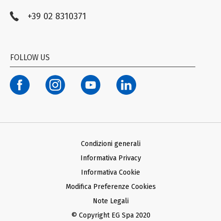
Farmacovigilanza
+39 02 8310371
Compliance EG STADA
Trasparenza
Codice Etico
FOLLOW US
Modello organizzativo ex D. Lgs. n. 231/01
Termini di Utilizzo Facebook e Instagram
Condizioni generali d’acquisto Ariba
Condizioni generali d’acquisto SAP
Informativa Privacy Fornitori
Informativa Privacy Farmacie Clienti
Condizioni generali
Informativa Privacy
Informativa Cookie
Modifica Preferenze Cookies
Note Legali
© Copyright EG Spa 2020