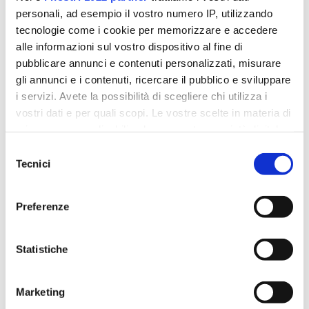
personali, ad esempio il vostro numero IP, utilizzando
tecnologie come i cookie per memorizzare e accedere
alle informazioni sul vostro dispositivo al fine di
pubblicare annunci e contenuti personalizzati, misurare
gli annunci e i contenuti, ricercare il pubblico e sviluppare
i servizi. Avete la possibilità di scegliere chi utilizza i
vostri dati e per quali scopi. Le vostre scelte in materia di
privacy sono applicabili solo su questa proprietà digitale
in cui avete effettuato le vostre scelte. È possibile
Selezione
modificare o revocare il proprio consenso in qualsiasi
Tecnici
del
momento dalla Dichiarazione sui cookie o facendo clic
consenso
sull'icona di attivazione della privacy.
Preferenze
Con il tuo consenso, vorremmo anche:
raccogliere informazioni sulla tua posizione
Statistiche
COOKIE POLICY
geografica, con un'approssimazione di qualche
metro,
Marketing
Identificare il tuo dispositivo, scansionandolo