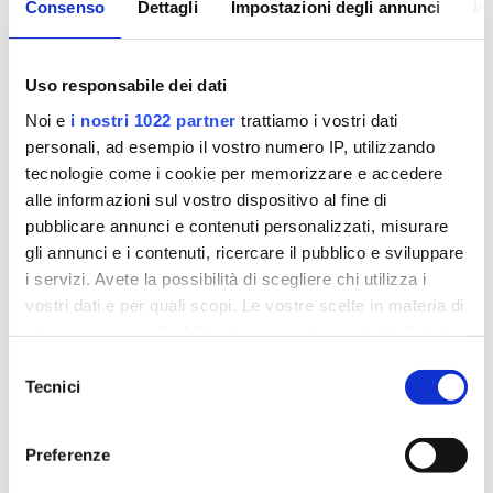
Consenso
Dettagli
Impostazioni degli annunci
In
Uso responsabile dei dati
Noi e
i nostri 1022 partner
trattiamo i vostri dati
personali, ad esempio il vostro numero IP, utilizzando
tecnologie come i cookie per memorizzare e accedere
alle informazioni sul vostro dispositivo al fine di
pubblicare annunci e contenuti personalizzati, misurare
gli annunci e i contenuti, ricercare il pubblico e sviluppare
i servizi. Avete la possibilità di scegliere chi utilizza i
vostri dati e per quali scopi. Le vostre scelte in materia di
privacy sono applicabili solo su questa proprietà digitale
in cui avete effettuato le vostre scelte. È possibile
Selezione
modificare o revocare il proprio consenso in qualsiasi
Tecnici
del
momento dalla Dichiarazione sui cookie o facendo clic
consenso
sull'icona di attivazione della privacy.
Preferenze
Con il tuo consenso, vorremmo anche: