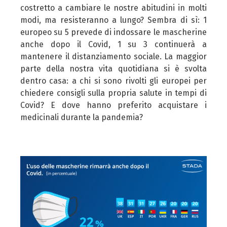
Per chiudere il banner e rifiutarli clicca sul tasto
costretto a cambiare le nostre abitudini in molti
«RIFIUTA»; in questo caso, la navigazione proseguirà
modi, ma resisteranno a lungo? Sembra di sì: 1
esclusivamente con i cookie tecnici. Per maggiori
europeo su 5 prevede di indossare le mascherine
informazioni, ti invitiamo a leggere la nostra Cookie
anche dopo il Covid, 1 su 3 continuerà a
Policy.
mantenere il distanziamento sociale. La maggior
parte della nostra vita quotidiana si è svolta
dentro casa: a chi si sono rivolti gli europei per
chiedere consigli sulla propria salute in tempi di
Covid? E dove hanno preferito acquistare i
medicinali durante la pandemia?