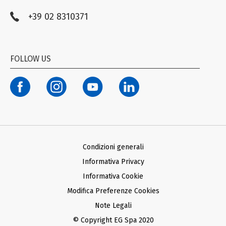
Farmacovigilanza
+39 02 8310371
Compliance EG STADA
Trasparenza
Codice Etico
FOLLOW US
Modello organizzativo ex D. Lgs. n. 231/01
Termini di Utilizzo Facebook e Instagram
Condizioni generali d’acquisto Ariba
Condizioni generali d’acquisto SAP
Informativa Privacy Fornitori
Informativa Privacy Farmacie Clienti
Condizioni generali
Informativa Privacy
Informativa Cookie
Modifica Preferenze Cookies
Note Legali
© Copyright EG Spa 2020