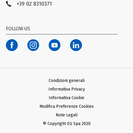
+39 02 8310371
Compliance EG STADA
Trasparenza
Codice Etico
FOLLOW US
Modello organizzativo ex D. Lgs. n. 231/01
Termini di Utilizzo Facebook e Instagram
Condizioni generali d’acquisto Ariba
Condizioni generali d’acquisto SAP
Informativa Privacy Fornitori
Informativa Privacy Farmacie Clienti
Condizioni generali
Informativa Privacy
Informativa Cookie
Modifica Preferenze Cookies
Note Legali
© Copyright EG Spa 2020