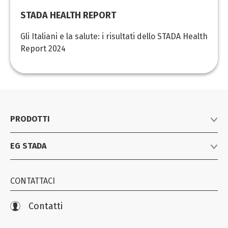
STADA HEALTH REPORT
Gli Italiani e la salute: i risultati dello STADA Health
Report 2024
PRODOTTI
EG STADA
Listino prodotti
Farmaci equivalenti
Azienda
Consumer Healthcare
CONTATTACI
News
Biosimilari e specialistici
Iniziative
Contatti
Farmacovigilanza