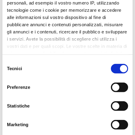
personali, ad esempio il vostro numero IP, utilizzando
tecnologie come i cookie per memorizzare e accedere
alle informazioni sul vostro dispositivo al fine di
pubblicare annunci e contenuti personalizzati, misurare
SALUTE DELLE OSSA
gli annunci e i contenuti, ricercare il pubblico e sviluppare
i servizi. Avete la possibilità di scegliere chi utilizza i
Osteoporosi
vostri dati e per quali scopi. Le vostre scelte in materia di
privacy sono applicabili solo su questa proprietà digitale
in cui avete effettuato le vostre scelte. È possibile
Selezione
modificare o revocare il proprio consenso in qualsiasi
Tecnici
del
momento dalla Dichiarazione sui cookie o facendo clic
consenso
sull'icona di attivazione della privacy.
Preferenze
Con il tuo consenso, vorremmo anche:
raccogliere informazioni sulla tua posizione
Statistiche
geografica, con un'approssimazione di qualche
metro,
Marketing
Identificare il tuo dispositivo, scansionandolo
attivamente alla ricerca di caratteristiche specifiche