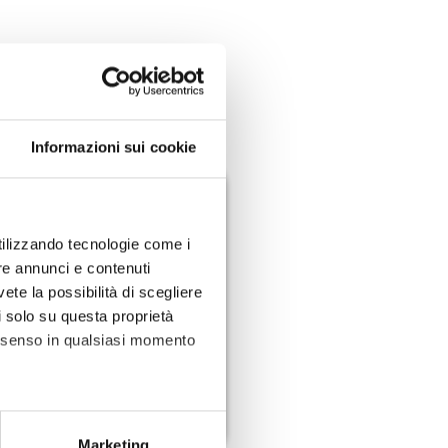
Informazioni sui cookie
utilizzando tecnologie come i
re annunci e contenuti
vete la possibilità di scegliere
TOUR DELLA SALUTE
li solo su questa proprietà
consenso in qualsiasi momento
2025
Riparte il viaggio della
prevenzione
alche metro,
Marketing