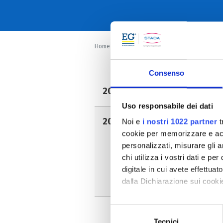
Home
Insieme in Salute
Consenso
2026
Uso responsabile dei dati
2025
Noi e
i nostri 1022 partner
t
cookie per memorizzare e acce
Ottobre
personalizzati, misurare gli an
Luglio
chi utilizza i vostri dati e pe
Maggio
digitale in cui avete effettua
Febbraio
dalla Dichiarazione sui cookie
Con il tuo consenso, vorrem
Selezione
raccogliere informazi
Tecnici
del