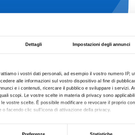
Dettagli
Impostazioni degli annunci
rattiamo i vostri dati personali, ad esempio il vostro numero IP, 
dere alle informazioni sul vostro dispositivo al fine di pubblica
nunci e i contenuti, ricercare il pubblico e sviluppare i servizi. A
ALLERGIE
INSUFFICIENZA
r quali scopi. Le vostre scelte in materia di privacy sono applicabi
to le vostre scelte. È possibile modificare o revocare il proprio 
RESPIRATORIE
VENOSA CRONICA
 o facendo clic sull'icona di attivazione della privacy.
Allergie respiratorie
Insufficienza Venosa
Cronica
mo anche:
oni sulla tua posizione geografica, con un'approssimazione di qu
Preferenze
Statistiche