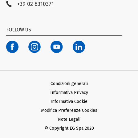
+39 02 8310371
Compliance EG STADA
Trasparenza
Codice Etico
FOLLOW US
Modello organizzativo ex D. Lgs. n. 231/01
Termini di Utilizzo Facebook e Instagram
Condizioni generali d’acquisto Ariba
Condizioni generali d’acquisto SAP
Informativa Privacy Fornitori
Informativa Privacy Farmacie Clienti
Condizioni generali
Informativa Privacy
Informativa Cookie
Modifica Preferenze Cookies
Note Legali
© Copyright EG Spa 2020