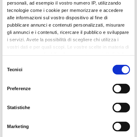
personali, ad esempio il vostro numero IP, utilizzando
tecnologie come i cookie per memorizzare e accedere
alle informazioni sul vostro dispositivo al fine di
pubblicare annunci e contenuti personalizzati, misurare
CALDO ESTIVO
gli annunci e i contenuti, ricercare il pubblico e sviluppare
i servizi. Avete la possibilità di scegliere chi utilizza i
L’importanza dell’integrazione di sali minerali e
vostri dati e per quali scopi. Le vostre scelte in materia di
vitamine
privacy sono applicabili solo su questa proprietà digitale
in cui avete effettuato le vostre scelte. È possibile
Selezione
modificare o revocare il proprio consenso in qualsiasi
Tecnici
del
momento dalla Dichiarazione sui cookie o facendo clic
consenso
sull'icona di attivazione della privacy.
Preferenze
Con il tuo consenso, vorremmo anche:
raccogliere informazioni sulla tua posizione
Statistiche
geografica, con un'approssimazione di qualche
metro,
Marketing
Identificare il tuo dispositivo, scansionandolo
attivamente alla ricerca di caratteristiche specifiche