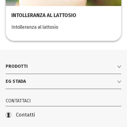
INTOLLERANZA AL LATTOSIO
Intolleranza al lattosio
PRODOTTI
EG STADA
Listino prodotti
Farmaci equivalenti
Azienda
Consumer Healthcare
CONTATTACI
News
Biosimilari e specialistici
Iniziative
Contatti
Farmacovigilanza