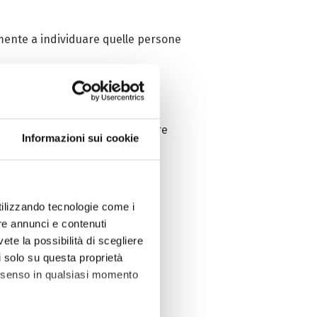
mente a individuare quelle persone
, però
permette di intervenire
obabilità di guarigione.
lattia non è presente, un tumore
Informazioni sui cookie
 bene più prezioso.
utilizzando tecnologie come i
lli sono più adatti a te!
re annunci e contenuti
vete la possibilità di scegliere
li solo su questa proprietà
consenso in qualsiasi momento