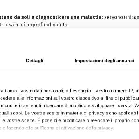
bastano da soli a diagnosticare una malattia
: servono unica
ltri esami di approfondimento.
ifica impedire automaticamente l’insorgenza di una malattia
atico, offrendo migliori possibilità di terapia e maggiore pr
 periodicamente
, perché, anche se al momento del test la ma
Dettagli
Impostazioni degli annunci
essivamente.
nota il tuo screening oggi stesso: la salute è il tuo
rattiamo i vostri dati personali, ad esempio il vostro numero IP, 
o o il tuo farmacista di fiducia e scopri quali contro
dere alle informazioni sul vostro dispositivo al fine di pubblica
nunci e i contenuti, ricercare il pubblico e sviluppare i servizi. A
r quali scopi. Le vostre scelte in materia di privacy sono applicabi
to le vostre scelte. È possibile modificare o revocare il proprio 
 o facendo clic sull'icona di attivazione della privacy.