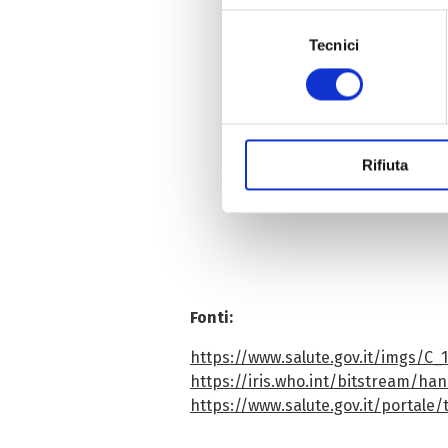
Con il tuo consenso, vorrem
Selezione
raccogliere informazi
Tecnici
del
Identificare il tuo di
consenso
digitali).
Approfondisci come vengono el
modificare o ritirare il tuo 
Rifiuta
Utilizziamo cookie tecnici se
di profilazione, anche di terza
personalizzata. Per accettare i
clicca su «Personalizza». Per
proseguirà esclusivamente con
Fonti:
https://www.salute.gov.it/imgs/C_
https://iris.who.int/bitstream/h
https://www.salute.gov.it/portal