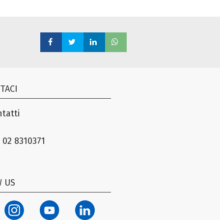
TACI
tatti
 02 8310371
 US