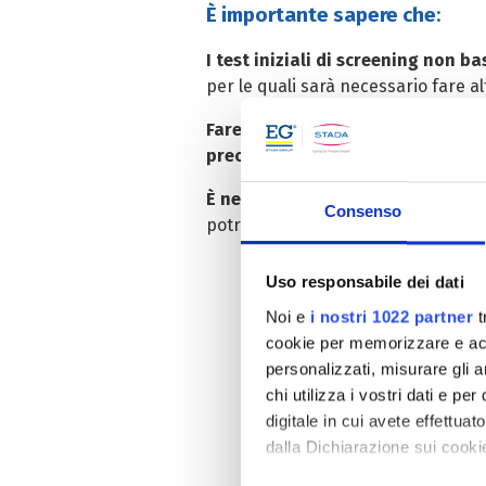
È importante sapere che
:
I test iniziali di screening non 
per le quali sarà necessario fare a
Fare un test di screening
non sign
precocemente
e in modo meno traum
È necessario ripetere i controlli
Consenso
potrebbe sempre svilupparsi succ
Uso responsabile dei dati
Non aspettare! Pre
Noi e
i nostri 1022 partner
t
Parlane con il tuo medic
cookie per memorizzare e acce
personalizzati, misurare gli an
chi utilizza i vostri dati e pe
digitale in cui avete effettua
dalla Dichiarazione sui cookie