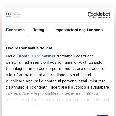
Insufficienza Venosa Cronica
Che cosa si intende per Insufficienza Venosa Cronica?
Consenso
Dettagli
Impostazioni degli annunci
In
Come si manifesta?
Quale esame effettuare per avere una corretta
diagnosi?
Uso responsabile dei dati
Ce lo spiega il dottor
Daniele Bissacco
, specialista in
Chirurgia vascolare.
Noi e
i nostri 1022 partner
trattiamo i vostri dati
personali, ad esempio il vostro numero IP, utilizzando
tecnologie come i cookie per memorizzare e accedere
alle informazioni sul vostro dispositivo al fine di
pubblicare annunci e contenuti personalizzati, misurare
gli annunci e i contenuti, ricercare il pubblico e sviluppare
i servizi. Avete la possibilità di scegliere chi utilizza i
vostri dati e per quali scopi. Le vostre scelte in materia di
privacy sono applicabili solo su questa proprietà digitale
in cui avete effettuato le vostre scelte. È possibile
Selezione