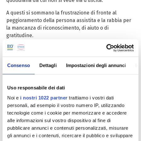
quotidiana da cui non si vede via d’uscita.
A questi si sommano la frustrazione di fronte al
peggioramento della persona assistita e la rabbia per
la mancanza di riconoscimento, di aiuto o di
gratitudine.
Molti caregiver non si concedono di esprimere queste
emozioni, temendo il giudizio o la disapprovazione. Ma
r
iconoscerle è fondamentale
: solo accettando la
Consenso
Dettagli
Impostazioni degli annunci
In
complessità del proprio vissuto emotivo è possibile
preservare equilibrio e dignità
.
Uso responsabile dei dati
Accanto ai familiari ci sono i caregiver professionali —
Noi e
i nostri 1022 partner
trattiamo i vostri dati
operatori socio-sanitari, infermieri, assistenti
personali, ad esempio il vostro numero IP, utilizzando
domiciliari, educatori. Per loro la motivazione nasce
tecnologie come i cookie per memorizzare e accedere
spesso da una vocazione umana e professionale, dal
alle informazioni sul vostro dispositivo al fine di
desiderio di aiutare e dare senso al proprio lavoro.
pubblicare annunci e contenuti personalizzati, misurare
Tuttavia, anche in questo contesto la relazione di cura
gli annunci e i contenuti, ricercare il pubblico e sviluppare
può diventare pesante.