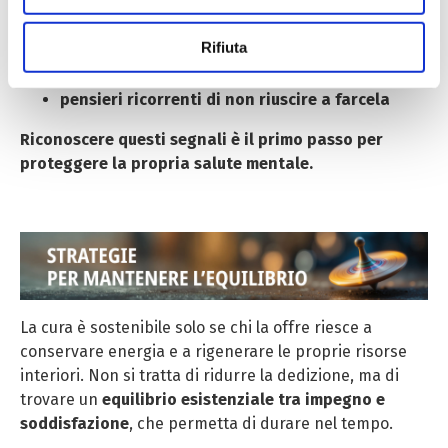
disturbi del sonno o dell’alimentazione
Utilizziamo cookie tecnici sempre attivi e necessari al
Rifiuta
ansia, tristezza, apatia o irritabilità
funzionamento del sito web, nonché cookie analitici non
sensazione di solitudine o di non essere capiti
anonimi e di profilazione, anche di terza parte, per
pensieri ricorrenti di non riuscire a farcela
effettuare analisi statistiche e per consentirci di inviare
Riconoscere questi segnali è il primo passo per
pubblicità, anche personalizzata. Per accettare i cookie
proteggere la propria salute mentale.
analitici e di profilazione, clicca su «Accetta tutti». Per
gestire o disabilitare i cookie clicca su «Personalizza».
Per chiudere il banner e rifiutarli clicca sul tasto
«RIFIUTA»; in questo caso, la navigazione proseguirà
esclusivamente con i cookie tecnici. Per maggiori
informazioni, ti invitiamo a leggere la nostra Cookie
Policy.
La cura è sostenibile solo se chi la offre riesce a
conservare energia e a rigenerare le proprie risorse
interiori. Non si tratta di ridurre la dedizione, ma di
trovare un
equilibrio esistenziale tra impegno e
soddisfazione
, che permetta di durare nel tempo.