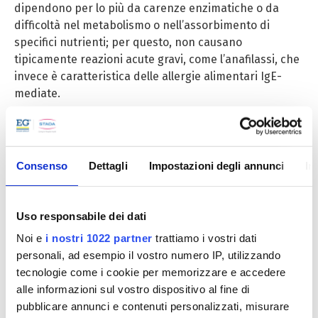
dipendono per lo più da carenze enzimatiche o da
difficoltà nel metabolismo o nell’assorbimento di
specifici nutrienti; per questo, non causano
tipicamente reazioni acute gravi, come l’anafilassi, che
invece è caratteristica delle allergie alimentari IgE-
mediate.
Distinguere correttamente le due condizioni è
fondamentale per intraprendere un percorso
diagnostico appropriato e adottare scelte alimentari
Consenso
Dettagli
Impostazioni degli annunci
In
adeguate.
Il ruolo degli enzimi
Uso responsabile dei dati
Noi e
i nostri 1022 partner
trattiamo i vostri dati
Un’intolleranza alimentare insorge quando l’organismo
personali, ad esempio il vostro numero IP, utilizzando
non è in grado di metabolizzare correttamente alcune
tecnologie come i cookie per memorizzare e accedere
sostanze contenute negli alimenti a causa della
alle informazioni sul vostro dispositivo al fine di
carenza, o della ridotta disponibilità, di specifici
pubblicare annunci e contenuti personalizzati, misurare
enzimi.