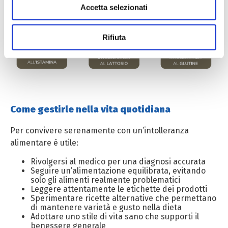
attraverso un consulto medico è fondamentale per
Accetta selezionati
dalla Dichiarazione sui cookie.
impostare un percorso adeguato.
Utilizziamo cookie tecnici sempre attivi e necessari al
Rifiuta
funzionamento del sito web, nonché cookie analitici non
anonimi e di profilazione, anche di terza parte, per
effettuare analisi statistiche e per consentirci di inviare
pubblicità, anche personalizzata. Per accettare i cookie
analitici e di profilazione, clicca su «Accetta tutti». Per
Come gestirle nella vita quotidiana
gestire o disabilitare i cookie clicca su «Personalizza».
Per chiudere il banner e rifiutarli clicca sul tasto
Per convivere serenamente con un’intolleranza
«RIFIUTA»; in questo caso, la navigazione proseguirà
alimentare è utile:
esclusivamente con i cookie tecnici. Per maggiori
informazioni, ti invitiamo a leggere la nostra Cookie
Rivolgersi al medico per una diagnosi accurata
Seguire un’alimentazione equilibrata, evitando
Policy.
solo gli alimenti realmente problematici
Leggere attentamente le etichette dei prodotti
Sperimentare ricette alternative che permettano
di mantenere varietà e gusto nella dieta
Adottare uno stile di vita sano che supporti il
benessere generale