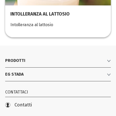
INTOLLERANZA AL LATTOSIO
Intolleranza al lattosio
PRODOTTI
EG STADA
Listino prodotti
Farmaci equivalenti
Azienda
Consumer Healthcare
CONTATTACI
News
Biosimilari e specialistici
Iniziative
Contatti
Farmacovigilanza