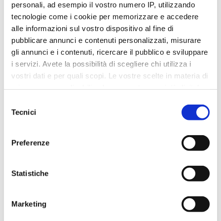
personali, ad esempio il vostro numero IP, utilizzando
tecnologie come i cookie per memorizzare e accedere
alle informazioni sul vostro dispositivo al fine di
pubblicare annunci e contenuti personalizzati, misurare
CALDO ESTIVO
gli annunci e i contenuti, ricercare il pubblico e sviluppare
i servizi. Avete la possibilità di scegliere chi utilizza i
L’importanza dell’integrazione di sali minerali e
vostri dati e per quali scopi. Le vostre scelte in materia di
vitamine
privacy sono applicabili solo su questa proprietà digitale
in cui avete effettuato le vostre scelte. È possibile
Selezione
modificare o revocare il proprio consenso in qualsiasi
Tecnici
del
momento dalla Dichiarazione sui cookie o facendo clic
consenso
sull'icona di attivazione della privacy.
Preferenze
Con il tuo consenso, vorremmo anche:
raccogliere informazioni sulla tua posizione
Statistiche
geografica, con un'approssimazione di qualche
metro,
Marketing
Identificare il tuo dispositivo, scansionandolo
attivamente alla ricerca di caratteristiche specifiche