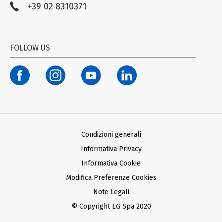
+39 02 8310371
Compliance EG STADA
Trasparenza
Codice Etico
FOLLOW US
Modello organizzativo ex D. Lgs. n. 231/01
Termini di Utilizzo Facebook e Instagram
Condizioni generali d’acquisto Ariba
Condizioni generali d’acquisto SAP
Informativa Privacy Fornitori
Informativa Privacy Farmacie Clienti
Condizioni generali
Informativa Privacy
Informativa Cookie
Modifica Preferenze Cookies
Note Legali
© Copyright EG Spa 2020