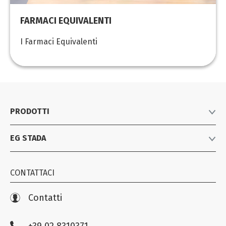
FARMACI EQUIVALENTI
I Farmaci Equivalenti
PRODOTTI
EG STADA
Listino prodotti
Farmaci equivalenti
Azienda
Consumer Healthcare
CONTATTACI
News
Biosimilari e specialistici
Iniziative
Contatti
Farmacovigilanza
Compliance EG STADA