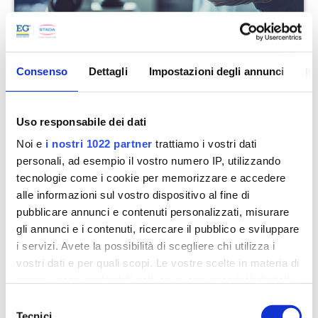
FARMACI BIOSIMILARI
Consenso
Dettagli
Impostazioni degli annunci
In
Efficacia e accessibilità per terapie innovative
Uso responsabile dei dati
Noi e
i nostri 1022 partner
trattiamo i vostri dati
personali, ad esempio il vostro numero IP, utilizzando
tecnologie come i cookie per memorizzare e accedere
alle informazioni sul vostro dispositivo al fine di
pubblicare annunci e contenuti personalizzati, misurare
gli annunci e i contenuti, ricercare il pubblico e sviluppare
i servizi. Avete la possibilità di scegliere chi utilizza i
vostri dati e per quali scopi. Le vostre scelte in materia di
privacy sono applicabili solo su questa proprietà digitale
in cui avete effettuato le vostre scelte. È possibile
Selezione
modificare o revocare il proprio consenso in qualsiasi
Tecnici