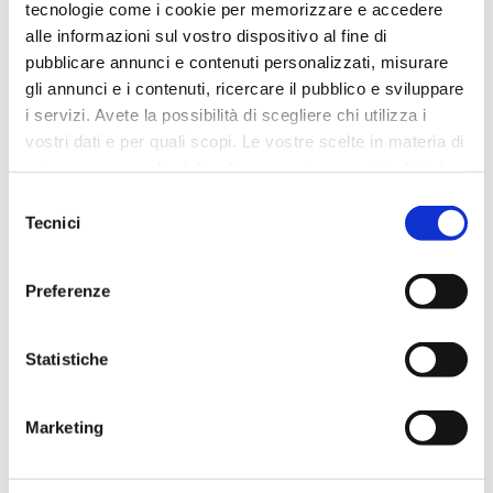
tecnologie come i cookie per memorizzare e accedere
alle informazioni sul vostro dispositivo al fine di
pubblicare annunci e contenuti personalizzati, misurare
REFLUSSO OCCASIONALE
gli annunci e i contenuti, ricercare il pubblico e sviluppare
i servizi. Avete la possibilità di scegliere chi utilizza i
Il ruolo dell'alimentazione
vostri dati e per quali scopi. Le vostre scelte in materia di
privacy sono applicabili solo su questa proprietà digitale
in cui avete effettuato le vostre scelte. È possibile
Selezione
modificare o revocare il proprio consenso in qualsiasi
Tecnici
del
momento dalla Dichiarazione sui cookie o facendo clic
consenso
sull'icona di attivazione della privacy.
Preferenze
Con il tuo consenso, vorremmo anche:
raccogliere informazioni sulla tua posizione
Statistiche
geografica, con un'approssimazione di qualche
metro,
Marketing
Identificare il tuo dispositivo, scansionandolo
attivamente alla ricerca di caratteristiche specifiche
(impronte digitali).