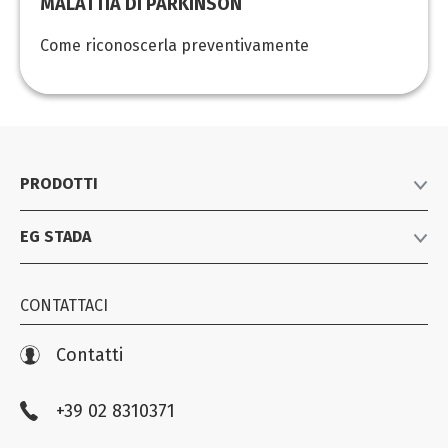
MALATTIA DI PARKINSON
Come riconoscerla preventivamente
PRODOTTI
EG STADA
Listino prodotti
Farmaci equivalenti
Azienda
Consumer Healthcare
CONTATTACI
News
Biosimilari e specialistici
Iniziative
Contatti
Farmacovigilanza
+39 02 8310371
Compliance EG STADA
Trasparenza