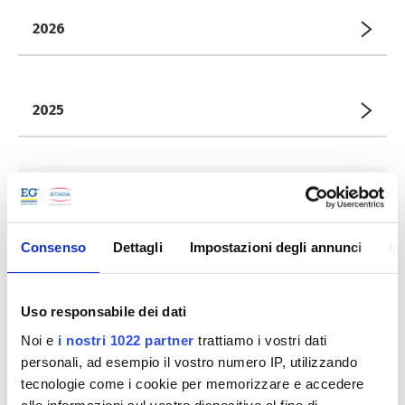
2026
2025
2024
Novembre
Consenso
Dettagli
Impostazioni degli annunci
In
Giugno
Aprile
Uso responsabile dei dati
Noi e
i nostri 1022 partner
trattiamo i vostri dati
2023
personali, ad esempio il vostro numero IP, utilizzando
tecnologie come i cookie per memorizzare e accedere
alle informazioni sul vostro dispositivo al fine di