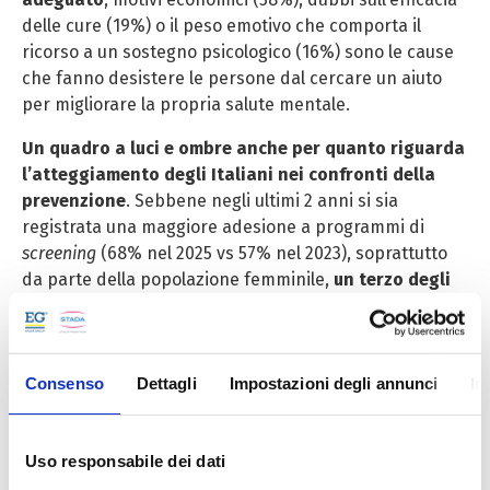
delle cure (19%) o il peso emotivo che comporta il
ricorso a un sostegno psicologico (16%) sono le cause
che fanno desistere le persone dal cercare un aiuto
per migliorare la propria salute mentale.
Un quadro a luci e ombre anche per quanto riguarda
l’atteggiamento degli Italiani nei confronti della
prevenzione
. Sebbene negli ultimi 2 anni si sia
registrata una maggiore adesione a programmi di
screening
(68% nel 2025 vs 57% nel 2023), soprattutto
da parte della popolazione femminile,
un terzo degli
intervistati
(32%)
non effettua alcun
controllo
medico
, a causa di costi troppo elevati (28%), di
mancanza di informazione su quali
check up
fare (24%)
Consenso
Dettagli
Impostazioni degli annunci
In
e per difficoltà di accesso (20%).
Uso responsabile dei dati
Ma come valutano gli Italiani l’assistenza sanitaria