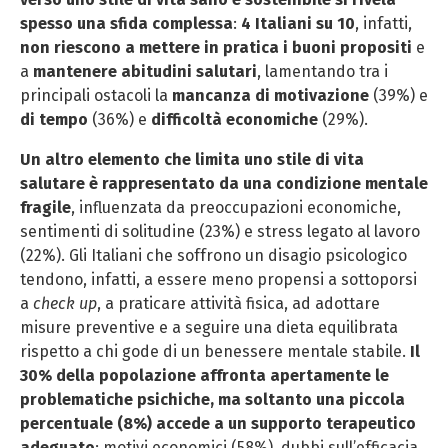
spesso una sfida complessa
:
4 Italiani su 10
, infatti,
non riescono a mettere in pratica i buoni propositi
e
a
mantenere abitudini salutari
, lamentando tra i
principali ostacoli la
mancanza di motivazione
(39%) e
di tempo
(36%) e
difficoltà economiche
(29%).
Un altro elemento che limita uno stile di vita
salutare è rappresentato da una condizione mentale
fragile
, influenzata da preoccupazioni economiche,
sentimenti di solitudine (23%) e stress legato al lavoro
(22%). Gli Italiani che soffrono un disagio psicologico
tendono, infatti, a essere meno propensi a sottoporsi
a
check up
, a praticare attività fisica, ad adottare
misure preventive e a seguire una dieta equilibrata
rispetto a chi gode di un benessere mentale stabile.
Il
30% della popolazione affronta apertamente le
problematiche psichiche, ma soltanto una piccola
percentuale (8%) accede a un supporto terapeutico
adeguato
; motivi economici (58%), dubbi sull’efficacia