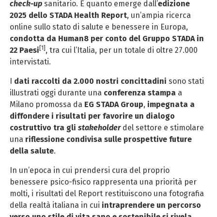
check-up
sanitario. È quanto emerge dall’
edizione
2025 dello STADA Health Report
, un’ampia ricerca
online sullo stato di salute e benessere in Europa,
condotta da Human8 per conto del Gruppo STADA in
[1]
22 Paesi
, tra cui l’Italia, per un totale di oltre 27.000
intervistati.
I
dati raccolti da 2.000 nostri concittadini
sono stati
illustrati oggi durante una
conferenza stampa
a
Milano promossa da
EG STADA Group
,
impegnata a
diffondere i risultati per favorire un dialogo
costruttivo tra gli
stakeholder
del settore e stimolare
una
riflessione condivisa sulle prospettive future
della salute
.
In un’epoca in cui prendersi cura del proprio
benessere psico-fisico rappresenta una priorità per
molti, i risultati del Report restituiscono una fotografia
della realtà italiana in cui
intraprendere un percorso
verso uno stile di vita sano e sostenibile si rivela