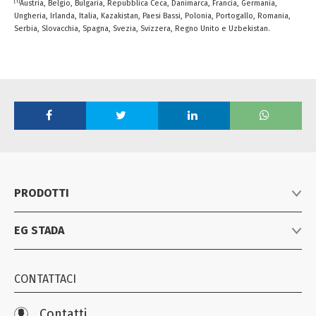
[1]
Austria, Belgio, Bulgaria, Repubblica Ceca, Danimarca, Francia, Germania,
Ungheria, Irlanda, Italia, Kazakistan, Paesi Bassi, Polonia, Portogallo, Romania,
Serbia, Slovacchia, Spagna, Svezia, Svizzera, Regno Unito e Uzbekistan.
PRODOTTI
EG STADA
Listino prodotti
Farmaci equivalenti
Azienda
Consumer Healthcare
CONTATTACI
News
Biosimilari e specialistici
Iniziative
Contatti