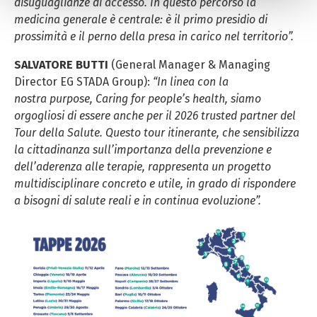
disuguaglianze di accesso. In questo percorso la
pubblicità, anche personalizzata. Per accettare i cookie
medicina generale è centrale: è il primo presidio di
analitici e di profilazione, clicca su «Accetta tutti». Per
prossimità e il perno della presa in carico nel territorio”.
gestire o disabilitare i cookie clicca su «Personalizza».
Per chiudere il banner e rifiutarli clicca sul tasto
SALVATORE BUTTI
(General Manager & Managing
«RIFIUTA»; in questo caso, la navigazione proseguirà
Director EG STADA Group):
“In linea con la
esclusivamente con i cookie tecnici. Per maggiori
nostra purpose, Caring for people’s health, siamo
informazioni, ti invitiamo a leggere la nostra Cookie
orgogliosi di essere anche per il 2026 trusted partner del
Policy.
Tour della Salute. Questo tour itinerante, che sensibilizza
la cittadinanza sull’importanza della prevenzione e
dell’aderenza alle terapie, rappresenta un progetto
multidisciplinare concreto e utile, in grado di rispondere
a bisogni di salute reali e in continua evoluzione”.