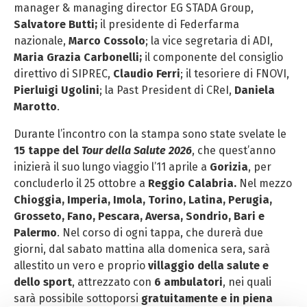
manager & managing director EG STADA Group,
Salvatore Butti;
il presidente di Federfarma
nazionale,
Marco Cossolo
; la vice segretaria di ADI,
Maria Grazia Carbonelli;
il componente del consiglio
direttivo di SIPREC,
Claudio Ferri
; il tesoriere di FNOVI,
Pierluigi Ugolini
; la Past President di CReI,
Daniela
Marotto
.
Durante l’incontro con la stampa sono state svelate le
15 tappe del
Tour della Salute 2026
, che quest’anno
inizierà il suo lungo viaggio l’11 aprile a
Gorizia
, per
concluderlo il 25 ottobre a
Reggio Calabria.
Nel mezzo
Chioggia, Imperia, Imola, Torino, Latina, Perugia,
Grosseto, Fano, Pescara, Aversa, Sondrio, Bari e
Palermo
. Nel corso di ogni tappa, che durerà due
giorni, dal sabato mattina alla domenica sera, sarà
allestito un vero e proprio
villaggio della salute e
dello sport
, attrezzato con
6 ambulatori
, nei quali
sarà possibile sottoporsi
gratuitamente e in piena