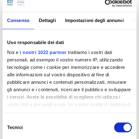
2022
Consenso
Dettagli
Impostazioni degli annunci
In
Uso responsabile dei dati
Noi e
i nostri 1022 partner
trattiamo i vostri dati
personali, ad esempio il vostro numero IP, utilizzando
tecnologie come i cookie per memorizzare e accedere
alle informazioni sul vostro dispositivo al fine di
pubblicare annunci e contenuti personalizzati, misurare
gli annunci e i contenuti, ricercare il pubblico e sviluppare
i servizi. Avete la possibilità di scegliere chi utilizza i
vostri dati e per quali scopi. Le vostre scelte in materia di
PROGETTO MIMOSA LOMBARDIA
privacy sono applicabili solo su questa proprietà digitale
in cui avete effettuato le vostre scelte. È possibile
Selezione
Siamo major sponsor del progetto pilota che
modificare o revocare il proprio consenso in qualsiasi
Tecnici
del
coinvolge le farmacie lombarde nella rete di
momento dalla Dichiarazione sui cookie o facendo clic
consenso