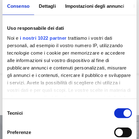
Consenso
Dettagli
Impostazioni degli annunci
In
Uso responsabile dei dati
Noi e
i nostri 1022 partner
trattiamo i vostri dati
personali, ad esempio il vostro numero IP, utilizzando
tecnologie come i cookie per memorizzare e accedere
alle informazioni sul vostro dispositivo al fine di
pubblicare annunci e contenuti personalizzati, misurare
gli annunci e i contenuti, ricercare il pubblico e sviluppare
i servizi. Avete la possibilità di scegliere chi utilizza i
vostri dati e per quali scopi. Le vostre scelte in materia di
privacy sono applicabili solo su questa proprietà digitale
in cui avete effettuato le vostre scelte. È possibile
Selezione
modificare o revocare il proprio consenso in qualsiasi
Tecnici
del
momento dalla Dichiarazione sui cookie o facendo clic
consenso
Listino Prodotti
sull'icona di attivazione della privacy.
Preferenze