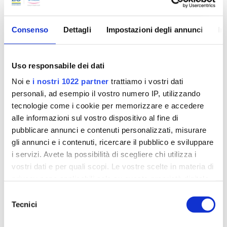
Proviamo ad essere al fianco di chi ha bisogno di noi
“generico” dal termine inglese “generic drug”, è un
In Europa, da circa due decenni, i pazienti possono
farmaco che contiene lo stesso principio attivo, nella
in ogni momento della giornata.
avvalersi dei vantaggi offerti dalla presenza sul
stessa quantità, del medicinale di marca da cui origina
mercato dei farmaci biologici. Questi offrono nuove
Consenso
Dettagli
Impostazioni degli annunci
In
e, al pari di questo, è efficace e sicuro
opportunità per la gestione e la cura di alcune delle
Scopri di più
patologie più difficilmente trattabili e contribuiscono
a prolungare e migliorare la qualità di vita di molti
Uso responsabile dei dati
Scopri di più
pazienti.
Noi e
i nostri 1022 partner
trattiamo i vostri dati
personali, ad esempio il vostro numero IP, utilizzando
Scopri di più
tecnologie come i cookie per memorizzare e accedere
alle informazioni sul vostro dispositivo al fine di
pubblicare annunci e contenuti personalizzati, misurare
gli annunci e i contenuti, ricercare il pubblico e sviluppare
i servizi. Avete la possibilità di scegliere chi utilizza i
vostri dati e per quali scopi. Le vostre scelte in materia di
privacy sono applicabili solo su questa proprietà digitale
in cui avete effettuato le vostre scelte. È possibile
Selezione
modificare o revocare il proprio consenso in qualsiasi
Tecnici
del
momento dalla Dichiarazione sui cookie o facendo clic
consenso