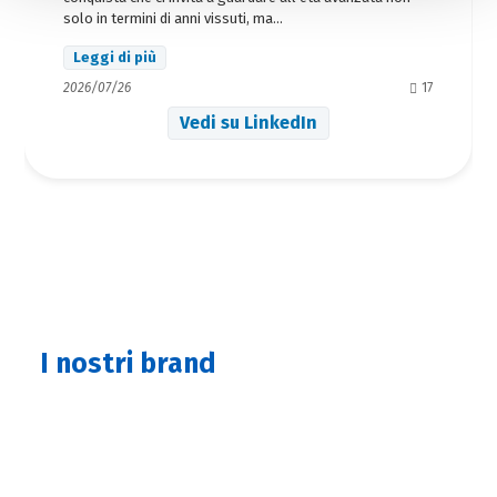
analitici e di profilazione, clicca su «Accetta tutti». Per
solo in termini di anni vissuti, ma...
gestire o disabilitare i cookie clicca su «Personalizza».
Leggi di più
Per chiudere il banner e rifiutarli clicca sul tasto
2026/07/26
17
«RIFIUTA»; in questo caso, la navigazione proseguirà
Vedi su LinkedIn
esclusivamente con i cookie tecnici. Per maggiori
informazioni, ti invitiamo a leggere la nostra Cookie
Policy.
I nostri brand