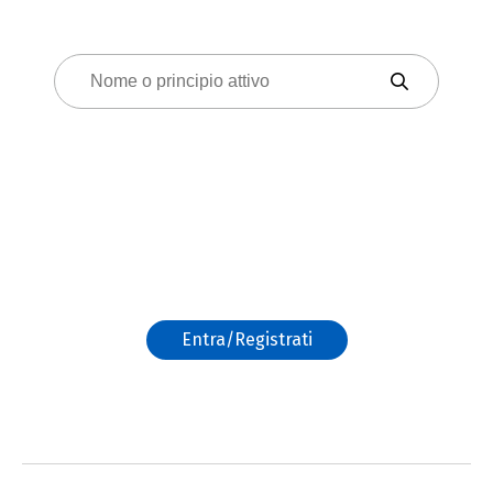
Cerca tra i nostri
prodotti
Cerca
Area riservata
operatori sanitari
Entra/Registrati