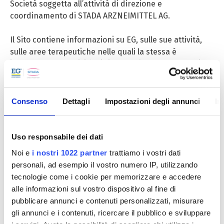
Società soggetta all’attività di direzione e
coordinamento di STADA ARZNEIMITTEL AG.
Il Sito contiene informazioni su EG, sulle sue attività,
sulle aree terapeutiche nelle quali la stessa è
impegnata con attività di ricerca e/o presente con i
suoi prodotti, nonché ulteriori informazioni inerenti,
tra l’altro, ai farmaci generici e alla farmacovigilanza.
Consenso
Dettagli
Impostazioni degli annunci
In
Ogni utente, sia esso un visitatore non registrato o un
utente registrato, potrà contattare EG ai seguenti
indirizzi e-mail:
Uso responsabile dei dati
Noi e
i nostri 1022 partner
trattiamo i vostri dati
personali, ad esempio il vostro numero IP, utilizzando
tecnologie come i cookie per memorizzare e accedere
MOTIVAZIONE DEL
Indirizzo e-mail
CONTATTO
alle informazioni sul vostro dispositivo al fine di
Dove trovare un
pubblicare annunci e contenuti personalizzati, misurare
customerservice@eglab.it
prodotto
gli annunci e i contenuti, ricercare il pubblico e sviluppare
Collaborazioni