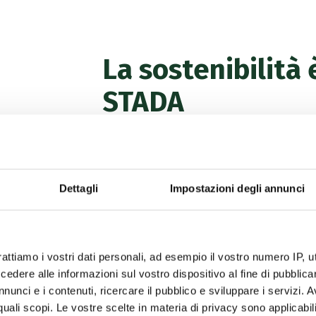
La sostenibilità
STADA
Viviamo in un mondo in rapido cambiamen
conseguenze anche sui sistemi sanitari, 
rimanere saldi nel nostro impegno: garant
Dettagli
Impostazioni degli annunci
medicinali di alta qualità, ampliando l’ac
così la nostra purpose:
Caring for People’
In tempi dinamici, avere una strategia c
un vantaggio decisivo. Continueremo a co
rattiamo i vostri dati personali, ad esempio il vostro numero IP, 
operativa e sull’innovazione. In STADA v
dere alle informazioni sul vostro dispositivo al fine di pubblica
opportunità per noi, ma, cosa ancora più
nunci e i contenuti, ricercare il pubblico e sviluppare i servizi. A
e per i singoli pazienti.
r quali scopi. Le vostre scelte in materia di privacy sono applicabi