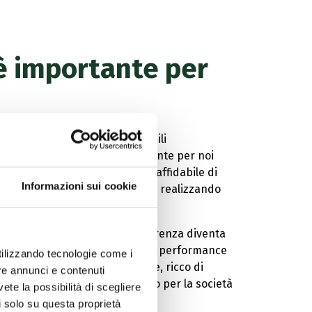
 è importante per
to. Poiché questo ha inevitabili
è diventato ancora più importante per noi
ire una fornitura efficiente e affidabile di
Informazioni sui cookie
cesso dei pazienti alle terapie e realizzando
s Health as a Trusted Partner
.
hiara e saperla attuare con coerenza diventa
ncentrarci sulla crescita, sulla performance
utilizzando tecnologie come i
ediamo un futuro entusiasmante, ricco di
re annunci e contenuti
 importante, un futuro più sano per la società
vete la possibilità di scegliere
li solo su questa proprietà