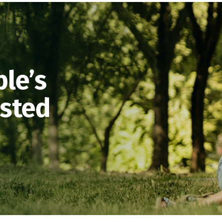
ple’s
usted