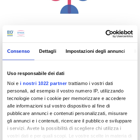
Consenso
Dettagli
Impostazioni degli annunci
In
Integrity
Uso responsabile dei dati
Ognuno di noi agisce eticamente in linea con i
Noi e
i nostri 1022 partner
trattiamo i vostri dati
principi dell'Azienda. Le nostre azioni sono guidate
personali, ad esempio il vostro numero IP, utilizzando
dal dialogo e dal rispetto reciproco.
tecnologie come i cookie per memorizzare e accedere
alle informazioni sul vostro dispositivo al fine di
pubblicare annunci e contenuti personalizzati, misurare
gli annunci e i contenuti, ricercare il pubblico e sviluppare
i servizi. Avete la possibilità di scegliere chi utilizza i
vostri dati e per quali scopi. Le vostre scelte in materia di