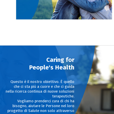
Caring for
People's Health
Questo è il nostro obiettivo. È quello
che ci sta più a cuore e che ci guida
nella ricerca continua di nuove soluzioni
terapeutiche.
Vogliamo prenderci cura di chi ha
bisogno, aiutare le Persone nel loro
progetto di Salute non solo attraverso