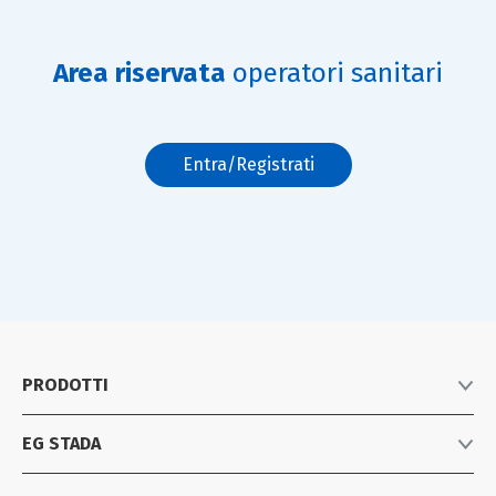
Area riservata
operatori sanitari
Entra/Registrati
PRODOTTI
EG STADA
Listino prodotti
Farmaci equivalenti