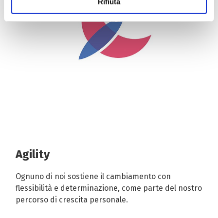
Utilizziamo cookie tecnici sempre attivi e necessari al
Rifiuta
funzionamento del sito web, nonché cookie analitici non
anonimi e di profilazione, anche di terza parte, per
effettuare analisi statistiche e per consentirci di inviare
pubblicità, anche personalizzata. Per accettare i cookie
analitici e di profilazione, clicca su «Accetta tutti». Per
gestire o disabilitare i cookie clicca su «Personalizza».
Per chiudere il banner e rifiutarli clicca sul tasto
«RIFIUTA»; in questo caso, la navigazione proseguirà
esclusivamente con i cookie tecnici. Per maggiori
informazioni, ti invitiamo a leggere la nostra Cookie
Policy.
Agility
Ognuno di noi sostiene il cambiamento con
flessibilità e determinazione, come parte del nostro
percorso di crescita personale.