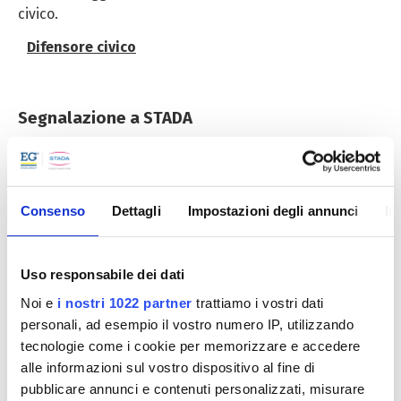
civico.
Difensore civico
Segnalazione a STADA
Noi di STADA crediamo nel potere della comunicazione
aperta e della trasparenza. Ci impegniamo a
promuovere una cultura di integrità e fiducia, in cui
Consenso
Dettagli
Impostazioni degli annunci
In
ogni voce è apprezzata e ascoltata.
Il nostro
Portale delle Segnalazioni Compliance o
Uso responsabile dei dati
Compliance Reporting Portal
è una piattaforma
sicura e riservata progettata per le segnalazioni dei
Noi e
i nostri 1022 partner
trattiamo i vostri dati
dipendenti e terze parti esterne. Facendo sentire la
personali, ad esempio il vostro numero IP, utilizzando
vostra voce, contribuite alla nostra crescita e al
tecnologie come i cookie per memorizzare e accedere
successo collettivo.
alle informazioni sul vostro dispositivo al fine di
pubblicare annunci e contenuti personalizzati, misurare
Portale delle segnalazioni Compliance o Compliance