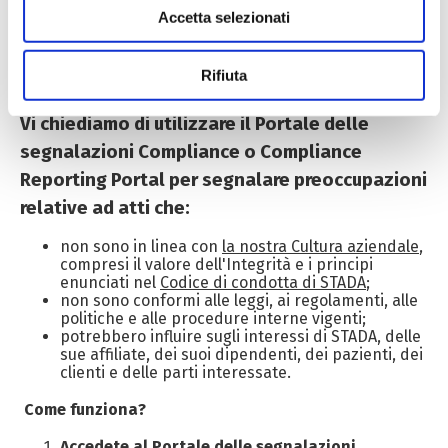
modificare o ritirare il tuo consenso in qualsiasi momento
intraprendere azioni appropriate in risposta alle
Accetta selezionati
dalla Dichiarazione sui cookie.
segnalazioni.
Utilizziamo cookie tecnici sempre attivi e necessari al
Rifiuta
funzionamento del sito web, nonché cookie analitici non
anonimi e di profilazione, anche di terza parte, per
Vi chiediamo di utilizzare il Portale delle
effettuare analisi statistiche e per consentirci di inviare
segnalazioni Compliance o Compliance
pubblicità, anche personalizzata. Per accettare i cookie
Reporting Portal per segnalare preoccupazioni
analitici e di profilazione, clicca su «Accetta tutti». Per
relative ad atti che:
gestire o disabilitare i cookie clicca su «Personalizza».
Per chiudere il banner e rifiutarli clicca sul tasto
non sono in linea con
la nostra Cultura aziendale
,
compresi il valore dell'Integrità e i principi
«RIFIUTA»; in questo caso, la navigazione proseguirà
enunciati nel
Codice di condotta di STADA
;
esclusivamente con i cookie tecnici. Per maggiori
non sono conformi alle leggi, ai regolamenti, alle
informazioni, ti invitiamo a leggere la nostra Cookie
politiche e alle procedure interne vigenti;
potrebbero influire sugli interessi di STADA, delle
Policy.
sue affiliate, dei suoi dipendenti, dei pazienti, dei
clienti e delle parti interessate.
Come funziona?
Accedete al
Portale delle segnalazioni