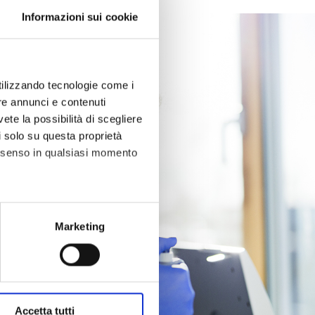
Informazioni sui cookie
utilizzando tecnologie come i
re annunci e contenuti
vete la possibilità di scegliere
li solo su questa proprietà
consenso in qualsiasi momento
alche metro,
Marketing
e specifiche (impronte
ezione dettagli
. Puoi
Accetta tutti