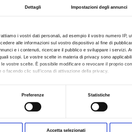
Dettagli
Impostazioni degli annunci
rattiamo i vostri dati personali, ad esempio il vostro numero IP, 
dere alle informazioni sul vostro dispositivo al fine di pubblica
 specialistici
nunci e i contenuti, ricercare il pubblico e sviluppare i servizi. A
r quali scopi. Le vostre scelte in materia di privacy sono applicabi
ossono avvalersi dei vantaggi
to le vostre scelte. È possibile modificare o revocare il proprio 
ologici. Questi offrono nuove
 o facendo clic sull'icona di attivazione della privacy.
le patologie più difficilmente
are la qualità di vita di molti
mo anche:
pazienti.
oni sulla tua posizione geografica, con un'approssimazione di qu
Preferenze
Statistiche
spositivo, scansionandolo attivamente alla ricerca di caratteristich
Listino prodotti
aborati i tuoi dati personali e imposta le tue preferenze nella
s
consenso in qualsiasi momento dalla Dichiarazione sui cookie.
Accetta selezionati