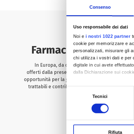
Consenso
Uso responsabile dei dati
Noi e
i nostri 1022 partner
t
cookie per memorizzare e acce
Farmaci biosimilari e
personalizzati, misurare gli an
chi utilizza i vostri dati e pe
In Europa, da circa due decenni, i pazienti p
digitale in cui avete effettua
offerti dalla presenza sul mercato dei farmaci bi
dalla Dichiarazione sui cookie
opportunità per la gestione e la cura di alcune del
trattabili e contribuiscono a prolungare e miglior
Con il tuo consenso, vorrem
Selezione
raccogliere informazi
Tecnici
del
Identificare il tuo di
consenso
digitali).
Scopri di più
Approfondisci come vengono el
modificare o ritirare il tuo 
Rifiuta