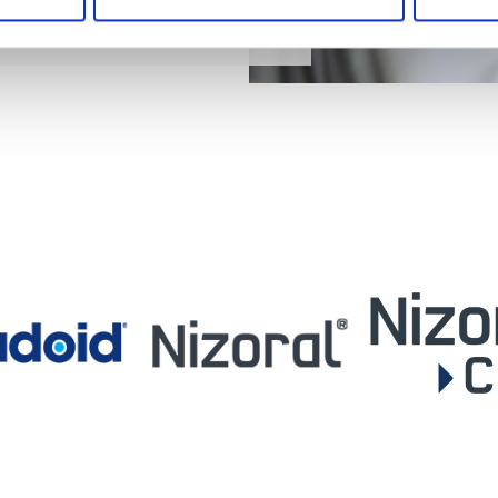
mpre attivi e necessari al funzionamento del sito web, nonché co
 parte, per effettuare analisi statistiche e per consentirci di invi
 cookie analitici e di profilazione, clicca su «Accetta tutti». Per 
 chiudere il banner e rifiutarli clicca sul tasto «RIFIUTA»; in qu
 i cookie tecnici. Per maggiori informazioni, ti invitiamo a legg