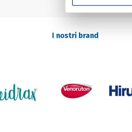
Utilizziamo cookie tecnici se
di profilazione, anche di terza
personalizzata. Per accettare i
clicca su «Personalizza». Per
proseguirà esclusivamente con
I nostri brand