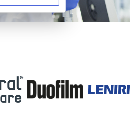
okie analitici non anonimi e
are pubblicità, anche
gestire o disabilitare i cookie
esto caso, la navigazione
ere la nostra Cookie Policy.