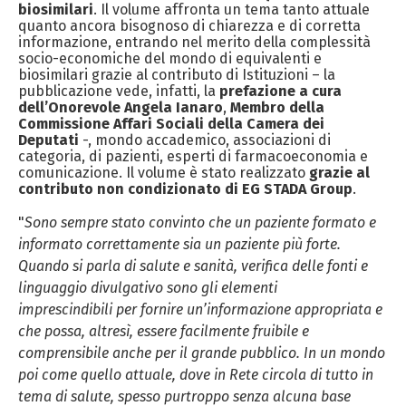
biosimilari
. Il volume affronta un tema tanto attuale
quanto ancora bisognoso di chiarezza e di corretta
informazione, entrando nel merito della complessità
socio-economiche del mondo di equivalenti e
biosimilari grazie al contributo di Istituzioni – la
pubblicazione vede, infatti, la
prefazione a cura
dell’Onorevole Angela Ianaro
,
Membro della
Commissione Affari Sociali della Camera dei
Deputati
-, mondo accademico, associazioni di
categoria, di pazienti, esperti di farmacoeconomia e
comunicazione. Il volume è stato realizzato
grazie al
contributo non condizionato di EG STADA Group
.
"
Sono sempre stato convinto che un paziente formato e
informato correttamente sia un paziente più forte.
Quando si parla di salute e sanità, verifica delle fonti e
linguaggio divulgativo sono gli elementi
imprescindibili
per fornire un’informazione appropriata e
che possa, altresì, essere facilmente fruibile e
comprensibile anche per il grande pubblico. In un mondo
poi come quello attuale, dove in Rete circola di tutto in
tema di salute, spesso purtroppo senza alcuna base