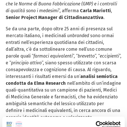
che le Norme di Buona Fabbricazione (GMP) e i controlli
di qualità sono i medesimi
”, afferma
Carla Mariotti
,
Senior Project Manager di Cittadinanzattiva
.
Se da una parte, dopo oltre 25 anni di presenza sul
mercato italiano, i medicinali
unbranded
sono ormai
entrati nell’esperienza quotidiana dei cittadini,
dall’altra, c’è da sottolineare come nell’uso comune
parole quali “
farmaci equivalenti
”, “
brevetto
”, “
eccipienti
”,
e “
principio attivo
”, siano spesso utilizzate con scarsa
consapevolezza e cognizione di causa. Al riguardo,
interessanti i risultati emersi da un’
analisi semiotica
condotta da
Elma Research
nell’ambito di un’indagine
quali-quantitativa su un campione di pazienti, Medici
di Medicina Generale e farmacisti, che ha evidenziato
ambiguità semantiche del lessico utilizzato per
definire i medicinali equivalenti, in cerca ancora di una
propria identità autonoma e valorizzante.