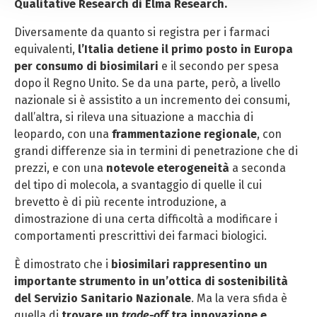
Qualitative Research di Elma Research.
analitici e di profilazione, clicca su «Accetta tutti». Per
gestire o disabilitare i cookie clicca su «Personalizza».
Diversamente da quanto si registra per i farmaci
Per chiudere il banner e rifiutarli clicca sul tasto
equivalenti,
l’Italia detiene il primo posto in Europa
«RIFIUTA»; in questo caso, la navigazione proseguirà
per consumo di biosimilari
e il secondo per spesa
esclusivamente con i cookie tecnici. Per maggiori
dopo il Regno Unito. Se da una parte, però, a livello
informazioni, ti invitiamo a leggere la nostra Cookie
nazionale si è assistito a un incremento dei consumi,
Policy.
dall’altra, si rileva una situazione a macchia di
leopardo, con una
frammentazione regionale
, con
grandi differenze sia in termini di penetrazione che di
prezzi, e con una
notevole eterogeneità
a seconda
del tipo di molecola, a svantaggio di quelle il cui
brevetto è di più recente introduzione, a
dimostrazione di una certa difficoltà a modificare i
comportamenti prescrittivi dei farmaci biologici.
È dimostrato che i
biosimilari rappresentino un
importante strumento in un’ottica di sostenibilità
del Servizio Sanitario Nazionale
. Ma la vera sfida è
quella di
trovare un
trade-off
tra innovazione e