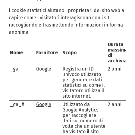
I cookie statistici aiutano i proprietari del sito web a
capire come i visitatori interagiscono con i siti
raccogliendo e trasmettendo informazioni in forma
anonima.
Durata
massima
Nome
Fornitore
Scopo
di
archiviazio
_ga
Google
Registra un ID
2 anni
univoco utilizzato
per generare dati
statistici su come il
visitatore utilizza il
sito internet.
_ga_#
Google
Utilizzato da
2 anni
Google Analytics
per raccogliere
dati sul numero di
volte che un utente
ha visitato il sito