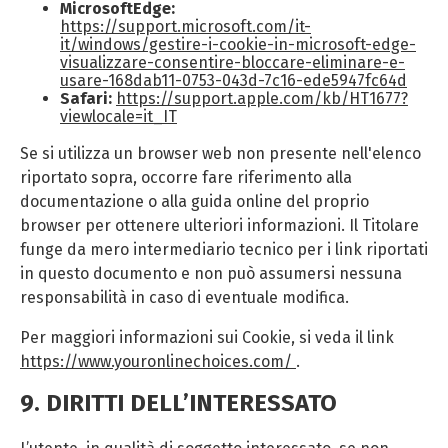
MicrosoftEdge:
https://support.microsoft.com/it-
it/windows/gestire-i-cookie-in-microsoft-edge-
visualizzare-consentire-bloccare-eliminare-e-
usare-168dab11-0753-043d-7c16-ede5947fc64d
Safari:
https://support.apple.com/kb/HT1677?
viewlocale=it_IT
Se si utilizza un browser web non presente nell'elenco
riportato sopra, occorre fare riferimento alla
documentazione o alla guida online del proprio
browser per ottenere ulteriori informazioni. Il Titolare
funge da mero intermediario tecnico per i link riportati
in questo documento e non può assumersi nessuna
responsabilità in caso di eventuale modifica.
Per maggiori informazioni sui Cookie, si veda il link
https://www.youronlinechoices.com/
.
9. DIRITTI DELL’INTERESSATO