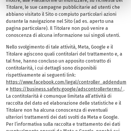
inoltre, alle Piattaforme di indirizzare, su richiesta del
effettuare analisi statistiche e per consentirci di inviare
Titolare, le sue campagne pubblicitarie ad utenti che
pubblicità, anche personalizzata. Per accettare i cookie
abbiano visitato il Sito o compiuto particolari azioni
analitici e di profilazione, clicca su «Accetta tutti». Per
durante la navigazione nel Sito (ad es. aperto una
gestire o disabilitare i cookie clicca su «Personalizza».
pagina particolare). Il Titolare non può venire a
Per chiudere il banner e rifiutarli clicca sul tasto
conoscenza di alcuna informazione sui singoli utenti.
«RIFIUTA»; in questo caso, la navigazione proseguirà
esclusivamente con i cookie tecnici. Per maggiori
Nello svolgimento di tale attività, Meta, Google e il
informazioni, ti invitiamo a leggere la nostra Cookie
Titolare agiscono quali contitolari del trattamento e, a
Policy.
tal fine, hanno concluso un apposito contratto di
contitolarità, i cui dettagli sono disponibili
rispettivamente ai seguenti link:
https://www.facebook.com/legal/controller_addendum
e
https://business.safety.google/adscontrollerterms/
.
La contitolarità è comunque limitata all’attività di
raccolta del dato ed elaborazione delle statistiche e il
Titolare non ha alcuna conoscenza di eventuali
ulteriori trattamenti dei dati svolti da Meta e Google.
Per l’informativa sulla raccolta e trattamento dei dati