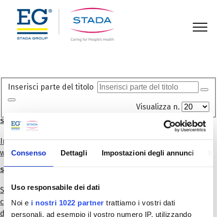
123
Inserisci parte del titolo
Visualizza n.
Scopri la nostra area formazione
In questa sezione troverai la formazione a te riservata, tra
webinar, manuali e corsi FAD. SCOPRI DI PIÙ
Consenso
Dettagli
Impostazioni degli annunci
In
Sostenibilità
Uso responsabile dei dati
STADA, da oltre 125 anni, si assume la responsabilità nei
confronti dei propri dipendenti, della società e
Noi e
i nostri 1022 partner
trattiamo i vostri dati
dell’ambiente. SCOPRI DI PIÙ
personali, ad esempio il vostro numero IP, utilizzando